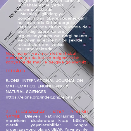
dergi hakem ve yayın sürecine
müdahale etme yetkisi
bulunmamaktadır
- Makaleyi ilgili dergiye
gönderimden itibaren ödeme dahil
her aşamada lütfen dergi ile
iletişim halinde olunuz. Yukarıda da
belirtildiği üzere kongre
organizasyonumuzun dergi hakem
ve yayın sürecine hiç bir şekilde
müdahale etme yetkisi
bulunmamaktadır.
Not: İndirimli yayın için lütfen kabul
mektubu ya da katılım belgenizin bir
kopyasını da mail ile dergiye gönderiniz
DERGİLER
EJONS INTERNATIONAL JOURNAL ON
MATHEMATICS, ENGINEERING &
NATURAL SCIENCES
https://ejons.org/index.php/ejons
3- ULUSLARARASI KİTAP BÖLÜMÜ
YAYINI:
Dileyen katılımcılarımız tam
metinlerini uluslararası kitap bölümü
olarak yayınlatabilirler. Kongre
organizasyonu olarak UBAK Yayınevi ile