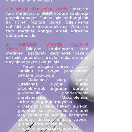
alternatifi sunmaktayız
1- KONGRE KİTABINDA YAYIN:
Özet ve
tam metinleriniz ISBN'li kongre kitabında
yayınlanacaktır. Bunun için herhangi bir
ek ücret (kongre ücreti ödemesine
dahildir) talep edilmemektedir. Özet ve
tam metinler kongre email adresine
gönderilmelidir.
2- DERGİDE MAKALE OLARAK
YAYIN:
Dileyen katılımcıların tam
metinleri aşağıdaki dergilerde hakem
sürecini geçmesi şartıyla makale olarak
yayınlanacaktır. Bunun için
- Tercih ettiğiniz derginin yazım
kuralları ve yayın prensiplerini
dikkatle okuyunuz
- Makalenizi dergi yazım
kurallarına uygun olarak
düzenleyerek doğrudan dergiye
yüklemeniz/ göndermeniz
gerekmektedir (Makalelerinizi
lütfen bize göndermeyiniz)
- Makaleniz dergi hakem sürecini
geçmesi şartıyla makale olarak
yayınlanacaktır. Kongre katılımcısı
olunması dergide makale yayınını
garanti etmemektedir.
- Kongre organizasyonumuzun