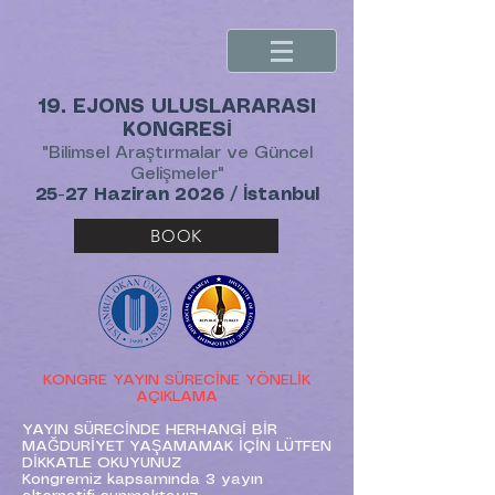
19. EJONS ULUSLARARASI
KONGRESİ
"Bilimsel Araştırmalar ve Güncel
Gelişmeler"
25-27 Haziran 2026 / İstanbul
BOOK
KONGRE YAYIN SÜRECİNE YÖNELİK
AÇIKLAMA
YAYIN SÜRECİNDE HERHANGİ BİR
MAĞDURİYET YAŞAMAMAK İÇİN LÜTFEN
DİKKATLE OKUYUNUZ
Kongremiz kapsamında 3 yayın