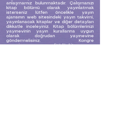
anlaşmamız bulunmaktadır. Çalışmanızı
kitap bölümü olarak yayınlatmak
isterseniz lütfen öncelikle yayın
ajansının web sitesindeki yayın takvimi,
yayınlanacak kitaplar ve diğer detayları
dikkatle inceleyiniz. Kitap bölümlerinizi
yayınevinin yayın kurallarına uygun
olarak doğrudan yayınevine
göndermelisiniz. Kongre
organizasyonumuz editörlü kitap yayın
süreci üzerinde herhangi bir inisiyatif
kullanma ve sürece müdahale etme
yetkisine sahip değildir.
Bu hususta tüm iş ve işlemler
katılımcılarımızla yayınevi arasında
yürütülmektedir.
Yayın ajansı web sitesi
https://www.ubakyayinevi.org/
CONTACT
ejonscongress@gmail.co
m