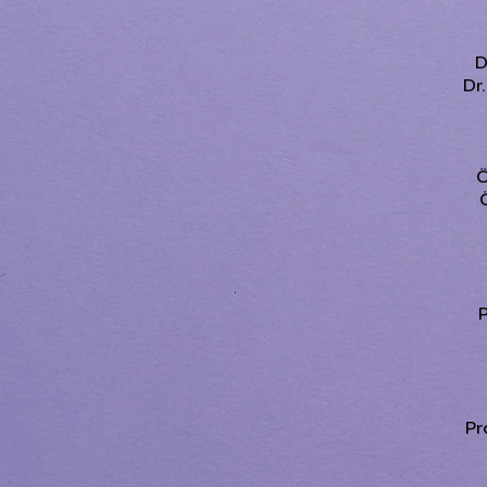
D
Dr
Ö
P
Pr