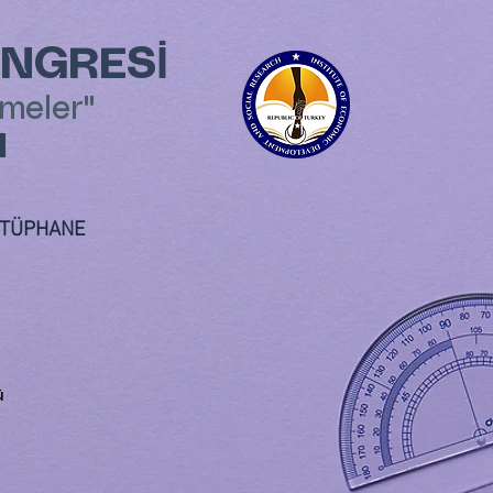
ONGRESİ
şmeler"
l
TÜPHANE
ü