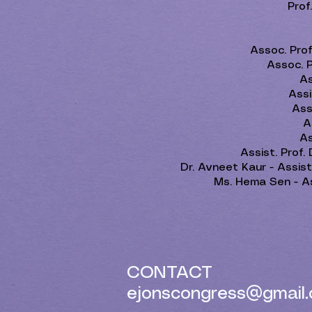
Prof
Assoc. Prof
Assoc. P
As
Assi
Ass
A
As
Assist. Prof.
Dr. Avneet Kaur - Assis
Ms. Hema Sen - As
CONTACT
ejonscongress@gmail