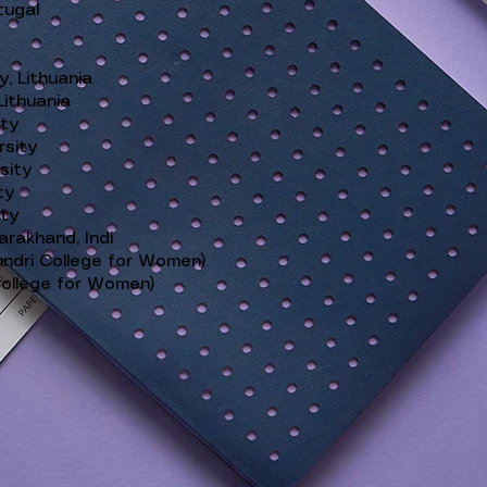
tugal
y, Lithuania
Lithuania
ity
rsity
sity
ty
ity
arakhand, Indi
undri College for Women)
College for Women)