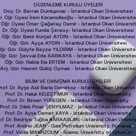
DÜZENLEME KURULU ÜYELERİ
Doç. Dr. Berrak Dumlupınar - İstanbul Okan Üniversitesi
r. Öğr. Üyesi İrem Karamollaoğlu - İstanbul Okan Üniversite
. Öğr. Üyesi Ömer Çağatay Demir - İstanbul Okan Üniversit
Dr. Öğr. Üyesi Funda Şensoy- İstanbul Okan Üniversitesi
Öğr. Gör. Bekir Kürşat AYDIN - İstanbul Okan Üniversitesi
Öğr. Gör. Ayça AYDIN - İstanbul Okan Üniversitesi
ğr. Gör. Gülyfe Beyza YILDIRIM - İstanbul Okan Üniversite
Öğr. Gör. Şevval Eda SARIKAYA - İstanbul Okan Üniversites
Öğr. Gör. Rabia Ela ERTEM - İstanbul Okan Üniversitesi
Arş. Gör. Hasret Gülüş Oymak - İstanbul Okan Üniversitesi
BİLİM VE DANIŞMA KURULU ÜYELERİ
rof. Dr. Ayşe Aslı Barla Demirkoz - Istanbul Okan Universi
Prof. Dr. Haluk KELEŞTİMUR - Istanbul Okan University
Prof. Dr. Birsen YÜREGEN - Istanbul Okan University
Prof. Dr. Dilek Pınar ŞENYILMAZ - Istanbul Okan University
Prof. Dr. Ayşe Demet KAYA - Istanbul Okan University
of. Dr. Bedriye Tuğba KARAASLAN - Istanbul Okan Univers
​Prof. Andrei JEAN - Gas Petrolium University, Romania
Prof. Violla MAKHZOUM - Islamic University of Lebanon