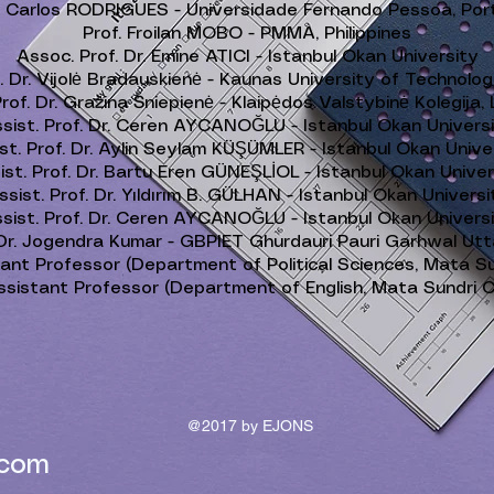
. Carlos RODRIGUES - Universidade Fernando Pessoa, Por
Prof. Froilan MOBO - PMMA, Philippines
Assoc. Prof. Dr. Emine ATICI - Istanbul Okan University
. Dr. Vijolė Bradauskienė - Kaunas University of Technolog
rof. Dr. Gražina Šniepienė - Klaipėdos Valstybinė Kolegija, 
sist. Prof. Dr. Ceren AYCANOĞLU - Istanbul Okan Univers
st. Prof. Dr. Aylin Seylam KÜŞÜMLER - Istanbul Okan Unive
ist. Prof. Dr. Bartu Eren GÜNEŞLİOL - Istanbul Okan Univer
ssist. Prof. Dr. Yıldırım B. GÜLHAN - Istanbul Okan Universi
sist. Prof. Dr. Ceren AYCANOĞLU - Istanbul Okan Univers
 Dr. Jogendra Kumar - GBPIET Ghurdauri Pauri Garhwal Utt
tant Professor (Department of Political Sciences, Mata S
sistant Professor (Department of English, Mata Sundri 
@2017 by EJONS
.com