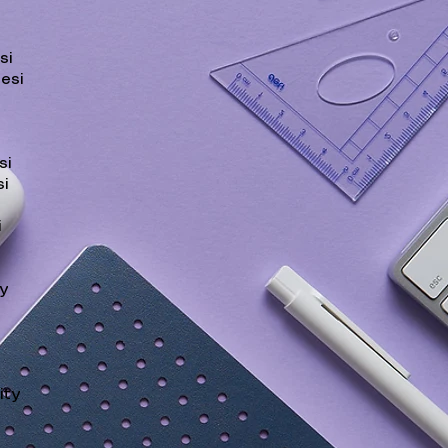
si
esi
si
i
​
ty
ity