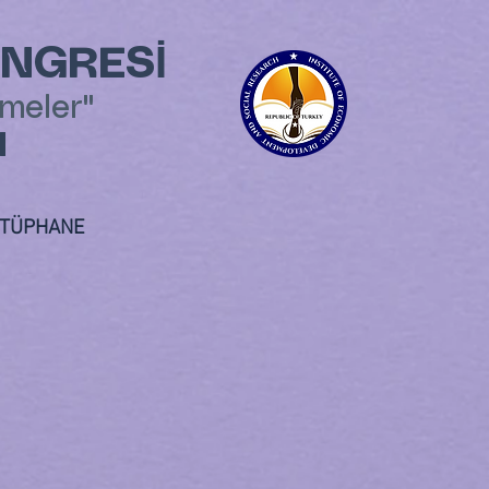
ONGRESİ
şmeler"
l
TÜPHANE